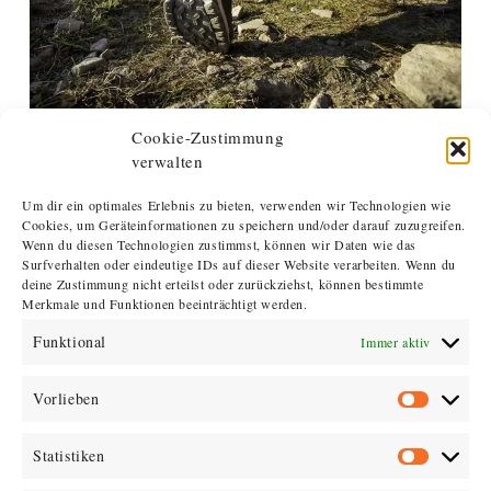
Cookie-Zustimmung
verwalten
Um dir ein optimales Erlebnis zu bieten, verwenden wir Technologien wie
Cookies, um Geräteinformationen zu speichern und/oder darauf zuzugreifen.
Wenn du diesen Technologien zustimmst, können wir Daten wie das
Surfverhalten oder eindeutige IDs auf dieser Website verarbeiten. Wenn du
deine Zustimmung nicht erteilst oder zurückziehst, können bestimmte
WANDER&TREKKING
Merkmale und Funktionen beeinträchtigt werden.
SCHUHE
Funktional
Immer aktiv
Vorlieben
Komplette Besohlung mit speziellen Vibram Sohlen
sowie Erneuerung der Rahmen
Statistiken