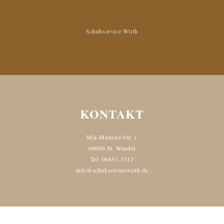
Schuhservice Wirth
KONTAKT
Mia-Münster-Str. 1
66606 St. Wendel
Tel: 06851-3512
info@schuhservicewirth.de